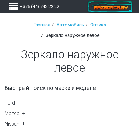
+375 (44) 742 22 22
Главная
Автомобиль
Оптика
Зеркало наружное левое
Зеркало наружное
левое
Быстрый поиск по марке и моделе
Ford
Mondeo 3 (5)
Mazda
C-Max (1)
6 (1)
Nissan
626 IV(GE) -97 (2)
Almera N15 (1)
Xsedos 6 (2)