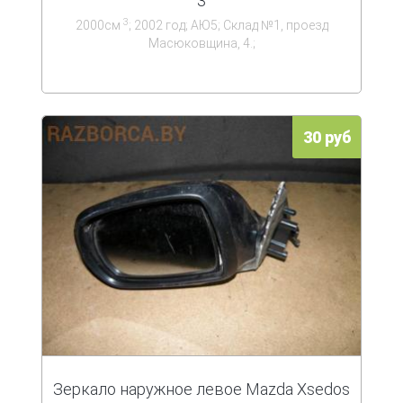
3
3
2000см
; 2002 год; АЮ5; Склад №1, проезд
Масюковщина, 4.;
30 руб
Зеркало наружное левое Mazda Xsedos