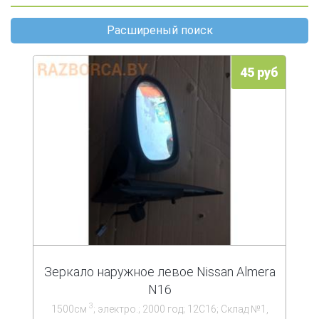
Almera N16 (4)
Расширеный поиск
45 руб
Зеркало наружное левое Nissan Almera
N16
3
1500см
; электро.; 2000 год; 12С16; Склад №1,