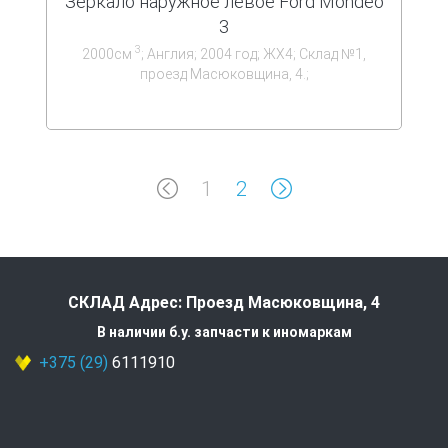
Зеркало наружное левое Ford Mondeo
3
3
2000см
; Англия; 2004 год; ЖХ4; Склад №1,
проезд Масюковщина, 4.;
1
2
СКЛАД Адрес: Проезд Масюковщина, 4
В наличии б.у. запчасти к иномаркам
+375 (29)
6111910