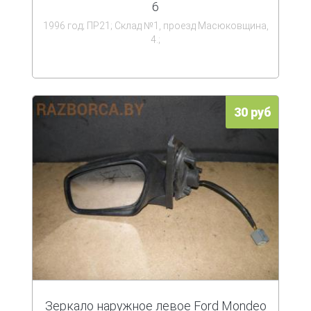
6
1996 год; ПР21; Склад №1, проезд Масюковщина,
4.;
30 руб
Зеркало наружное левое Ford Mondeo