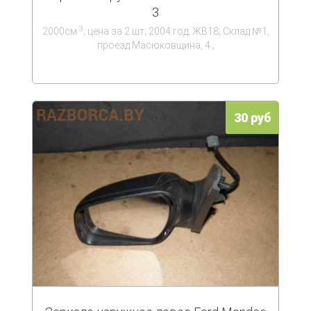
3
3
2000см
; цена за 2 шт; 2004 год; ЖВ18; Склад №1,
проезд Масюковщина, 4.;
30 руб