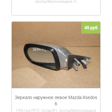
проезд Масюковщина, 4.;
45 руб
Зеркало наружное левое Mazda Xsedos
6
1996 год; ПР21; Склад №1, проезд Масюковщина,