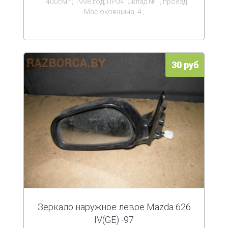
1400см
; 1998 год; ПР04; Склад №1, проезд
Масюковщина, 4.;
30 руб
Зеркало наружное левое Mazda 626
IV(GE) -97