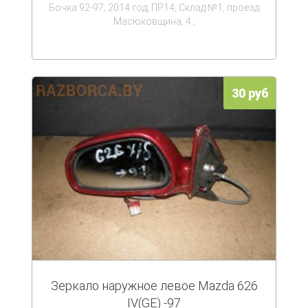
Бочка 92-97; 2014 год; ПР14; Склад №1, проезд
Масюковщина, 4.;
30 руб
Зеркало наружное левое Mazda 626
IV(GE) -97