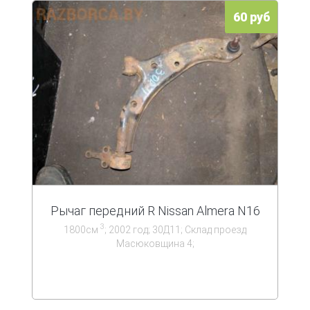
60 руб
Рычаг передний R Nissan Almera N16
3
1800см
; 2002 год; 30Д11; Склад проезд
Масюковщина 4;