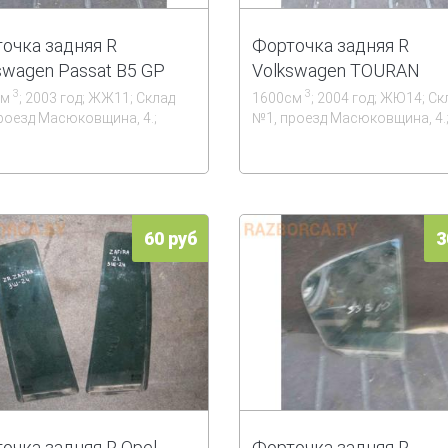
очка задняя R
Форточка задняя R
swagen Passat B5 GP
Volkswagen TOURAN
3
3
см
; 2003 год; ЖЖ11; Склад
1600см
; 2004 год; ЖЮ14; Ск
роезд Масюковщина, 4.;
№1, проезд Масюковщина, 4.
60 руб
3
очка задняя R Opel
Форточка задняя R