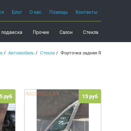
ск
Блог
О нас
Помощь
Контакты
 подвеска
Прочее
Салон
Стекла
ая
Автомобиль
Стекла
Форточка задняя R
5 руб
15 руб