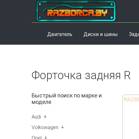
Двигатель
Диски и шины
Зад
Форточка задняя R
Быстрый поиск по марке и
моделе
Audi
A4 (B5) (1)
Volkswagen
A4 (B6) (1)
Golf 4 (1)
Opel