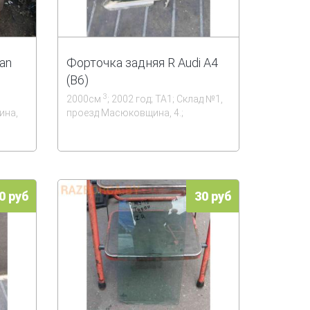
an
Форточка задняя R Audi A4
(B6)
3
;
2000см
; 2002 год; ТА1; Склад №1,
ина,
проезд Масюковщина, 4.;
0 руб
30 руб