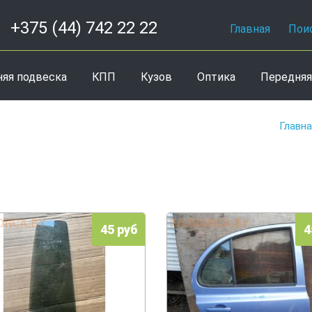
+375 (44) 742 22 22
Главная
Пои
няя подвеска
КПП
Кузов
Оптика
Передняя
Главн
45 руб
4