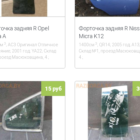
очка задняя R Opel
Форточка задняя R Niss
a A
Micra K12
3
3
см
; АС3 Оригинал Отличное
1400см
; QR14; 2005 год; А13
яние; 2001 год; YA22; Склад
Склад №1, проезд Масюковщ
роезд Масюковщина, 4.;
4.;
15 руб
3