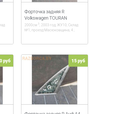
Форточка задняя R
Volkswagen TOURAN
3
лад
2000см
; 2003 год; ЖУ10; Склад
;
№1, проезд Масюковщина, 4.;
0 руб
15 руб
Форточка задняя R Audi A4