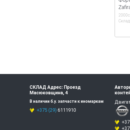
Zafir
2000
Склад
СКЛАД Адрес: Проезд
Авторы
Масюковщина, 4
контей
В наличии б.у. запчасти к иномаркам
Двигат
+375 (29)
6111910
+375
+375