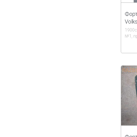
Форт
Volk
1900
№1, п
Форт