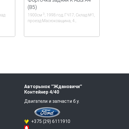
(B5)
3
лад
1900см
; 1998 год; ГЧ17; Склад №1,
;
проезд Масюковщина, 4.;
Авторынок ''Ждановичи''
Контейнер 4/40
Двигатели и запчасти б.у.
+375 (29) 6111910