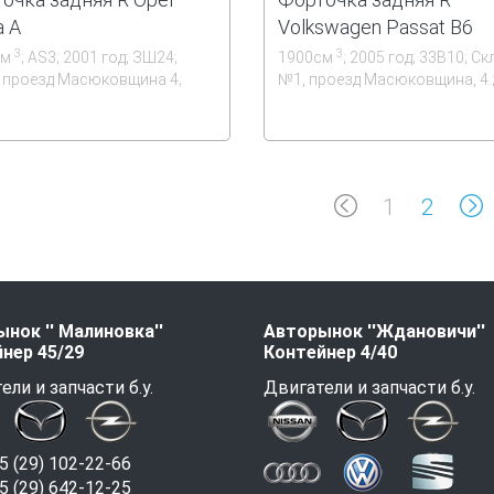
a A
Volkswagen Passat B6
3
3
см
; AS3; 2001 год; ЗШ24;
1900см
; 2005 год; 33В10; Ск
 проезд Масюковщина 4;
№1, проезд Масюковщина, 4.
1
2
нок '' Малиновка''
Авторынок ''Ждановичи''
нер 45/29
Контейнер 4/40
ели и запчасти б.у.
Двигатели и запчасти б.у.
 (29) 102-22-66
 (29) 642-12-25