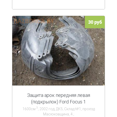
30 руб
Защита арок передняя левая
(подкрылок) Ford Focus 1
3
1600см
; 2002 год; ДК5; Склад №1, проезд
Масюковщина, 4.;