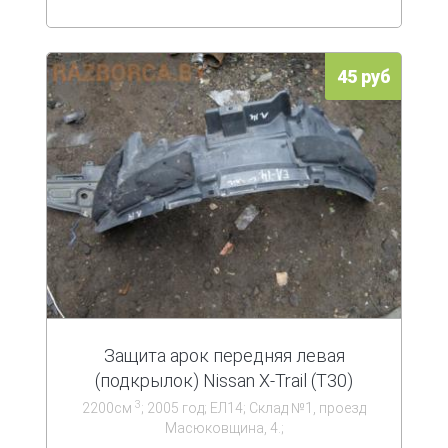
45 руб
Защита арок передняя левая
(подкрылок) Nissan X-Trail (T30)
3
2200см
; 2005 год; ЕЛ14; Склад №1, проезд
Масюковщина, 4.;