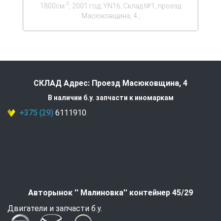
3
1800см
; 2001 год; YN16; Склад №1, проезд
Масюковщина, 4.;
СКЛАД Адрес: Проезд Масюковщина, 4
В наличии б.у. запчасти к иномаркам
+375 (29)
6111910
Авторынок '' Малиновка'' контейнер 45/29
Двигатели и запчасти б.у.