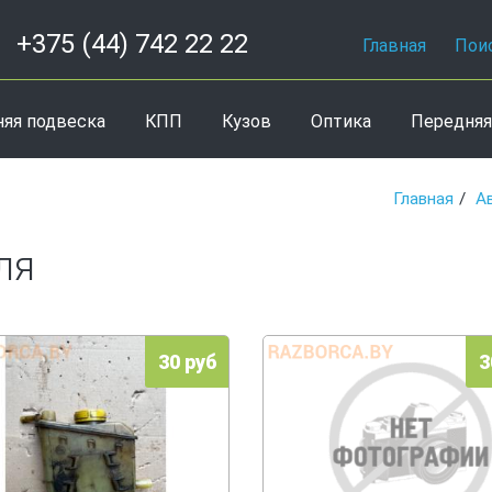
+375 (44) 742 22 22
Главная
Пои
няя подвеска
КПП
Кузов
Оптика
Передняя
Главная
А
ля
30 руб
3