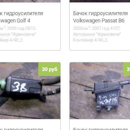
к гидроусилителя
Бачок гидроусилителя
swagen Golf 4
Volkswagen Passat B6
3
3
см
; 2000 год; КВ15;
2000см
; 2007 год; 41Л7;
ынок ''Ждановичи''
Авторынок ''Ждановичи''
йнер 4/40_2;
Контейнер 4/40_2;
30 руб
3
к гидроусилителя
Бачок гидроусилителя