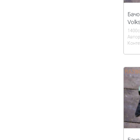
Бачо
Volk
1400
Автор
Конте
Бачо