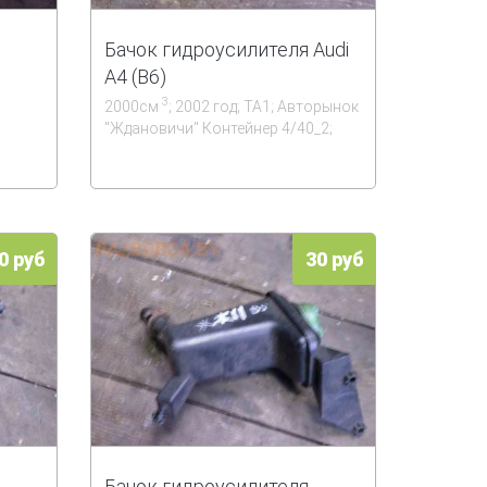
Бачок гидроусилителя Audi
A4 (B6)
3
2000см
; 2002 год; ТА1; Авторынок
''Ждановичи'' Контейнер 4/40_2;
0 руб
30 руб
Бачок гидроусилителя