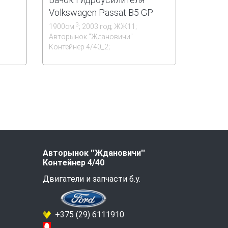
Volkswagen Passat B5 GP
3
1900см
; 2003 год; ЖЖ11;
Авторынок ''Ждановичи''
Контейнер 4/40_2;
Авторынок ''Ждановичи''
Контейнер 4/40
Двигатели и запчасти б.у.
+375 (29) 6111910