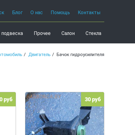
ск
Блог
О нас
Помощь
Контакты
 подвеска
Прочее
Салон
Стекла
втомобиль
Двигатель
Бачок гидроусилителя
0 руб
30 руб