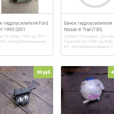
к гидроусилителя Ford
Бачок гидроусилителя
rt 1995-2001
Nissan X-Trail (T30)
3
3
см
; В сборе; 1998 год; ПР11;
2200см
; Поломано . Достав
 №1, проезд Масюковщина,
Гарантия; DCI; 2006 год; 8243;
№1, проезд Масюковщина, 4.
30 руб
4