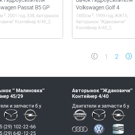
swagen Passat B5 GP
Volkswagen Golf 4
3
3
см
; 2001 год; ЗЗ8; Авторынок
1400см
; 1999 год; ЖЖ15;
новичи'' Контейнер 4/40_2;
Авторынок ''Ждановичи''
Контейнер 4/40_2;
1
2
нок '' Малиновка''
Авторынок ''Ждановичи''
нер 45/29
Контейнер 4/40
ели и запчасти б.у.
Двигатели и запчасти б.у.
 (29) 102-22-66
 (29) 642-12-25