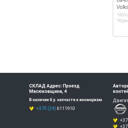
Volk
1900
''Жда
СКЛАД Адрес: Проезд
Авторы
Масюковщина, 4
контей
В наличии б.у. запчасти к иномаркам
Двигат
+375 (29)
6111910
+375
+375