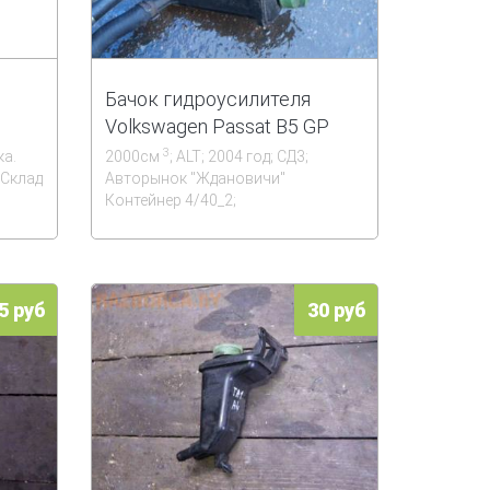
Бачок гидроусилителя
Volkswagen Passat B5 GP
3
ка.
2000см
; ALT; 2004 год; СД3;
 Склад
Авторынок ''Ждановичи''
;
Контейнер 4/40_2;
5 руб
30 руб