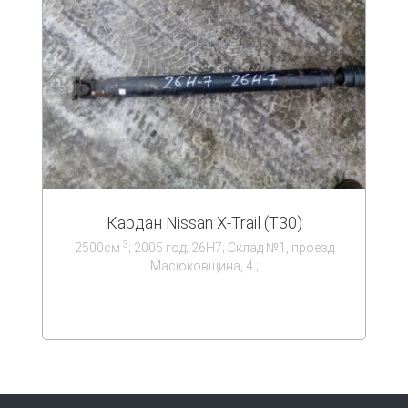
Кардан Nissan X-Trail (T30)
3
2500см
; 2005 год; 26Н7; Склад №1, проезд
Масюковщина, 4.;