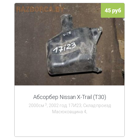
45 руб
Абсорбер Nissan X-Trail (T30)
3
2000см
; 2002 год; 17И23; Склад проезд
Масюковщина 4;