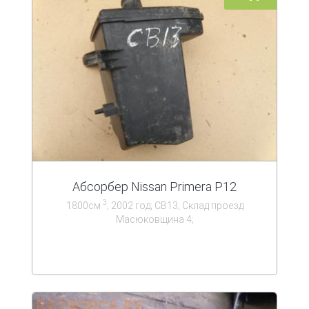
Абсорбер Nissan Primera P12
3
1800см
; 2002 год; СВ13; Склад проезд
Масюковщина 4;