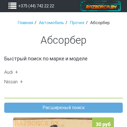
+375 (44) 742 22 22
Главная
Автомобиль
Прочее
Абсорбер
Абсорбер
Быстрый поиск по марке и моделе
Audi
A4 (B6) (1)
Nissan
Almera N16 (1)
Primera P12 (2)
Almera Tino (1)
Расширеный поиск
X-Trail (T30) (1)
30 руб