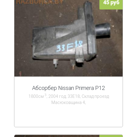
45 руб
Абсорбер Nissan Primera P12
3
1800см
; 2004 год; 33Е18; Склад проезд
Масюковщина 4;