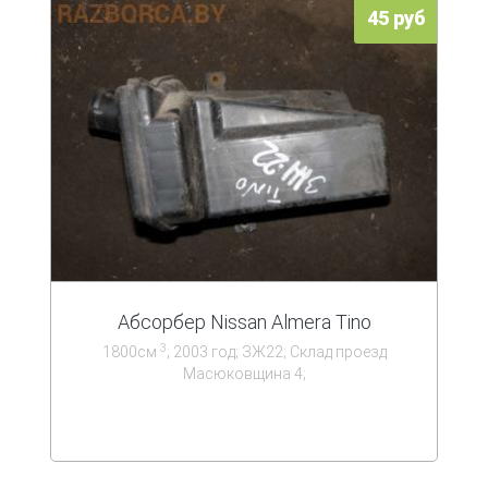
45 руб
Абсорбер Nissan Almera Tino
3
1800см
; 2003 год; ЗЖ22; Склад проезд
Масюковщина 4;