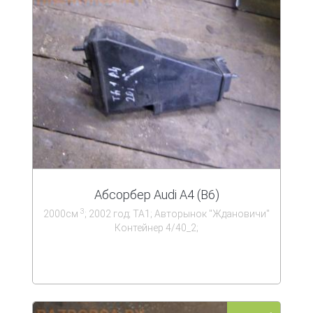
Абсорбер Audi A4 (B6)
3
2000см
; 2002 год; ТА1; Авторынок ''Ждановичи''
Контейнер 4/40_2;