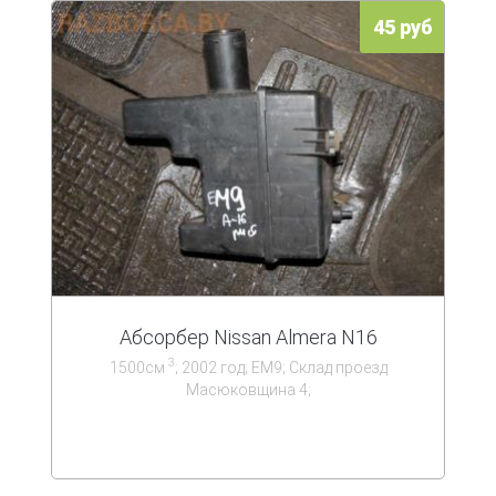
45 руб
Абсорбер Nissan Almera N16
3
1500см
; 2002 год; ЕМ9; Склад проезд
Масюковщина 4;