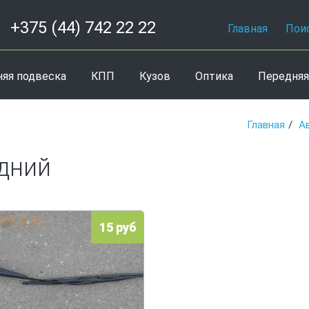
+375 (44) 742 22 22
Главная
Пои
няя подвеска
КПП
Кузов
Оптика
Передняя
Главная
А
дний
15 руб