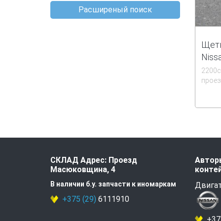
Расширеный поиск
Щетк
Niss
2200
проез
СКЛАД Адрес: Проезд
Авторы
Масюковщина, 4
контей
В наличии б.у. запчасти к иномаркам
Двигат
+375 (29)
6111910
+375