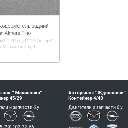
одержатель задний
an Almera Tino
3
см
; 2002 год; ПР26; Склад №1,
д Масюковщина, 4.;
нок '' Малиновка''
Авторынок ''Ждановичи''
нер 45/29
Контейнер 4/40
ели и запчасти б.у.
Двигатели и запчасти б.у.
 (29) 102-22-66