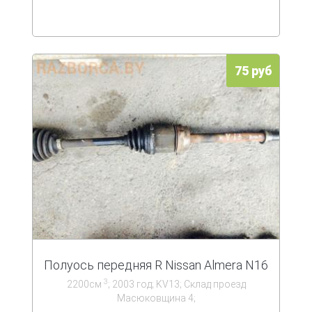
75 руб
Полуось передняя R Nissan Almera N16
3
2200см
; 2003 год; KV13; Склад проезд
Масюковщина 4;