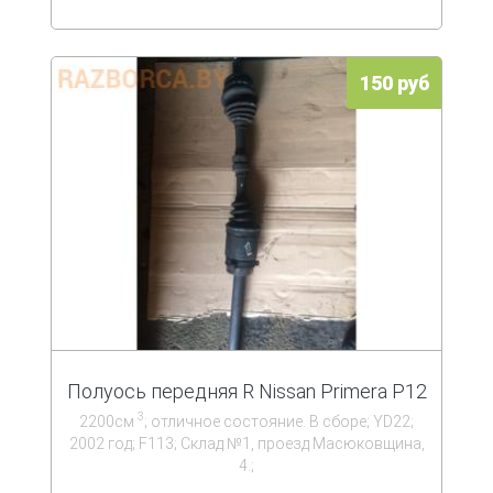
150 руб
Полуось передняя R Nissan Primera P12
3
2200см
; отличное состояние. В сборе; YD22;
2002 год; F113; Склад №1, проезд Масюковщина,
4.;