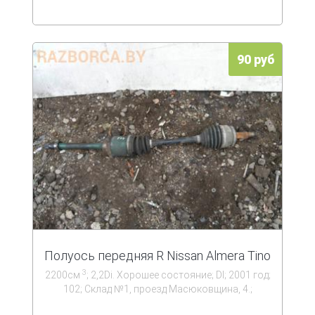
90 руб
Полуось передняя R Nissan Almera Tino
3
2200см
; 2,2Di. Хорошее состояние; DI; 2001 год;
102; Склад №1, проезд Масюковщина, 4.;