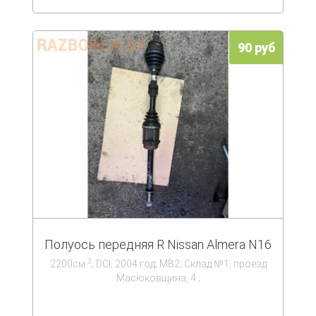
90 руб
Полуось передняя R Nissan Almera N16
3
2200см
; DCI; 2004 год; МВ2; Склад №1, проезд
Масюковщина, 4.;