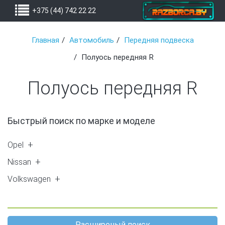
+375 (44) 742 22 22
Главная
Автомобиль
Передняя подвеска
Полуось передняя R
Полуось передняя R
Быстрый поиск по марке и моделе
Opel
Astra G (2)
Nissan
Astra H (1)
Almera N16 (7)
Volkswagen
Zafira A (2)
Primera P12 (6)
Golf 2 (1)
Meriva A (5)
Almera Tino (6)
X-Trail (T30) (3)
Расширеный поиск