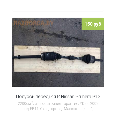
150 руб
Полуось передняя R Nissan Primera P12
3
2200см
; отл. состояние, гарантия; YD22; 2002
год; FB11; Склад проезд Масюковщина 4;