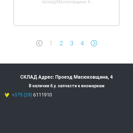
проезд Масюковщина, 4.;
1
2
3
4
СКЛАД Адрес: Проезд Масюковщина, 4
В наличии б.у. запчасти к иномаркам
+375 (29)
6111910