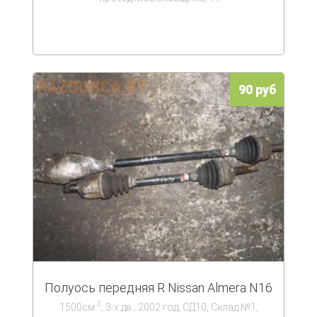
90 руб
Полуось передняя R Nissan Almera N16
3
1500см
; 3-х дв.; 2002 год; СД10; Склад №1,