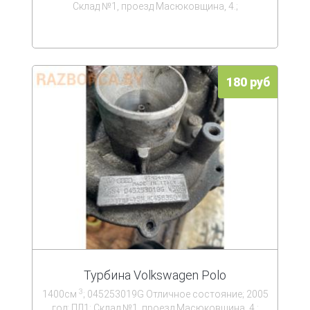
Склад №1, проезд Масюковщина, 4.;
180 руб
Турбина Volkswagen Polo
3
1400см
; 045253019G Отличное состояние; 2005
год; ПЛ1; Склад №1, проезд Масюковщина, 4.;