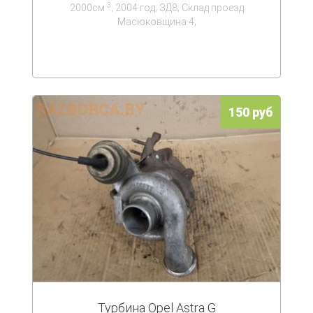
3
2000см
; 2004 год; ЗД8; Склад проезд
Масюковщина 4;
150 руб
Турбина Opel Astra G