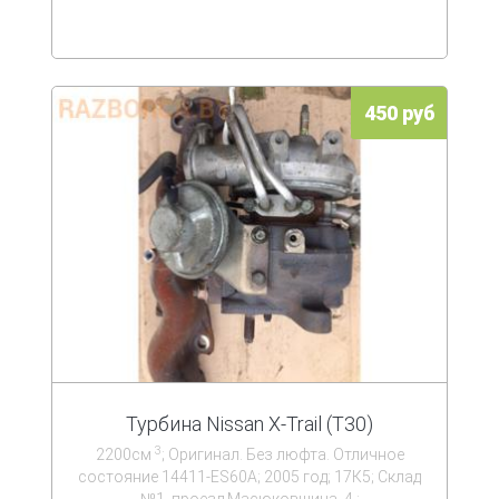
450 руб
Турбина Nissan X-Trail (T30)
3
2200см
; Оригинал. Без люфта. Отличное
состояние 14411-ES60A; 2005 год; 17К5; Склад