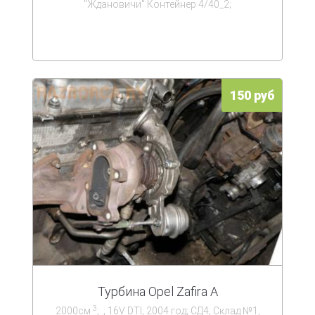
''Ждановичи'' Контейнер 4/40_2;
150 руб
Турбина Opel Zafira A
3
2000см
; .; 16V DTI; 2004 год; СД4; Склад №1,