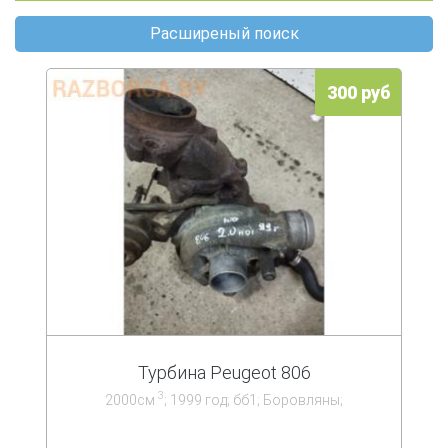
Расширеный поиск
300 руб
Турбина Peugeot 806
3
2000см
; 1999 год; бб1; Боровляны;