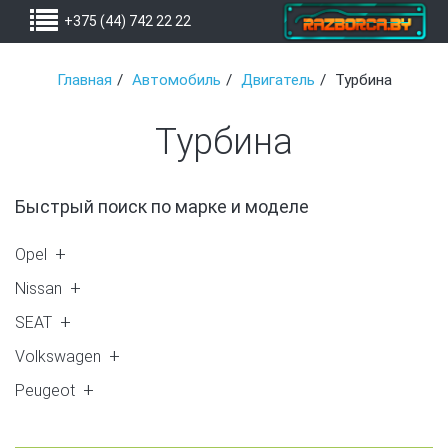
+375 (44) 742 22 22
Главная
Автомобиль
Двигатель
Турбина
Турбина
Быстрый поиск по марке и моделе
Opel
Astra G (1)
Nissan
Zafira A (4)
X-Trail (T30) (2)
SEAT
Alhambra 2001-> (1)
Volkswagen
Polo (1)
Peugeot
806 (1)