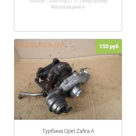
2000см
; 2005 год; СГ11; Склад проезд
Масюковщина 4;
150 руб
Турбина Opel Zafira A