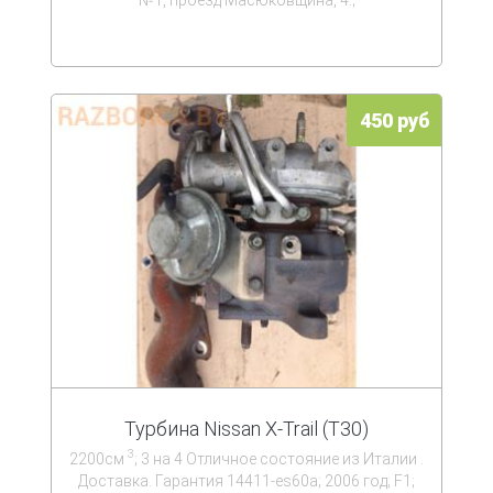
№1, проезд Масюковщина, 4.;
450 руб
Турбина Nissan X-Trail (T30)
3
2200см
; 3 на 4 Отличное состояние из Италии .
Доставка. Гарантия 14411-es60a; 2006 год; F1;