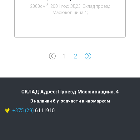
3
2000см
; 2001 год; ЗД23; Склад проезд
Масюковщина 4;
1
2
СКЛАД Адрес: Проезд Масюковщина, 4
В наличии б.у. запчасти к иномаркам
+375 (29)
6111910