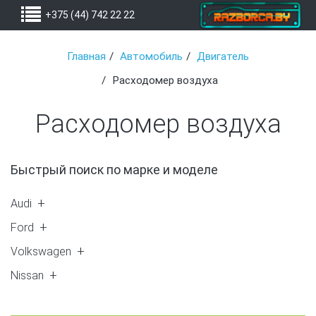
+375 (44) 742 22 22
Главная
Автомобиль
Двигатель
Расходомер воздуха
Расходомер воздуха
Быстрый поиск по марке и моделе
Audi
A6 (C5) (8)
Ford
A4 (B6) (1)
Mondeo 3 (1)
Volkswagen
Focus 1 (2)
Passat B5 (3)
Nissan
Galaxy 1 (1)
Passat B5 GP (3)
Primera P11 (2)
C-Max (3)
Passat B6 (4)
Primera P12 (1)