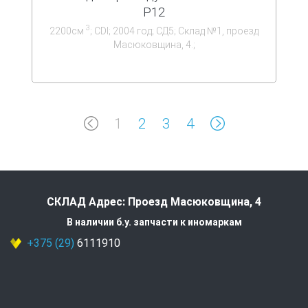
P12
3
2200см
; CDI; 2004 год; СД5; Склад №1, проезд
Масюковщина, 4.;
1
2
3
4
СКЛАД Адрес: Проезд Масюковщина, 4
В наличии б.у. запчасти к иномаркам
+375 (29)
6111910