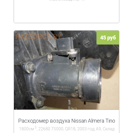
45 руб
Расходомер воздуха Nissan Almera Tino
3
1800см
; 22680 7S000; QR18; 2003 год; А9; Склад