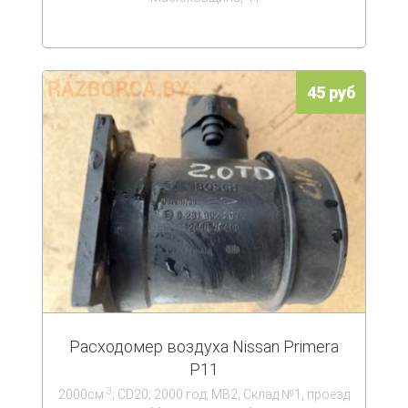
45 руб
Расходомер воздуха Nissan Primera
P11
3
2000см
; CD20; 2000 год; MB2; Склад №1, проезд