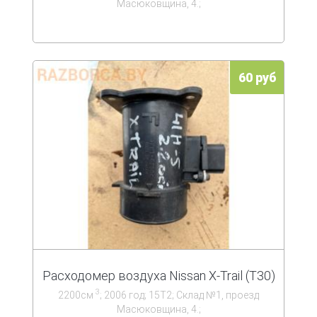
Масюковщина, 4.;
60 руб
Расходомер воздуха Nissan X-Trail (T30)
3
2200см
; 2006 год; 15Т2; Склад №1, проезд
Масюковщина, 4.;