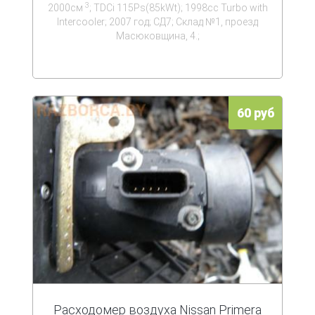
3
2000см
; TDCi 115Ps(85kWt); 1998cc Turbo with
Intercooler; 2007 год; СД7; Склад №1, проезд
Масюковщина, 4.;
60 руб
Расходомер воздуха Nissan Primera