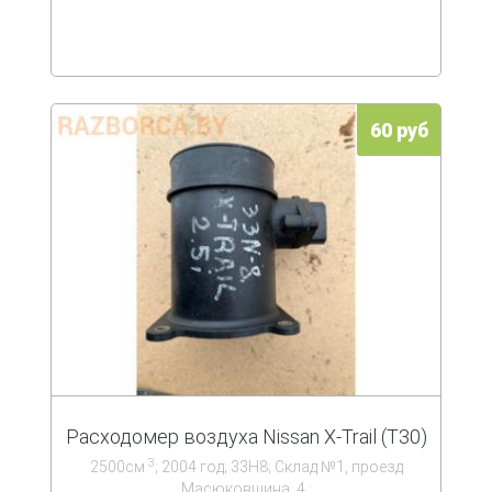
60 руб
Расходомер воздуха Nissan X-Trail (T30)
3
2500см
; 2004 год; 33Н8; Склад №1, проезд
Масюковщина, 4.;