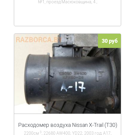
№1, проезд Масюковщина, 4.;
30 руб
Расходомер воздуха Nissan X-Trail (T30)
3
2200см
; 22680 AW400; YD22; 2003 год; А17;