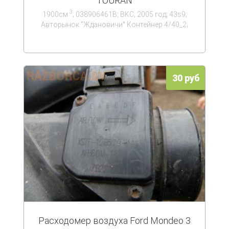
TOURAN
3
1900см
; 038906461B; BKC; 2005 год; 43s9;
Авторынок ''Ждановичи'' Контейнер 4/40_2;
30 руб
Расходомер воздуха Ford Mondeo 3