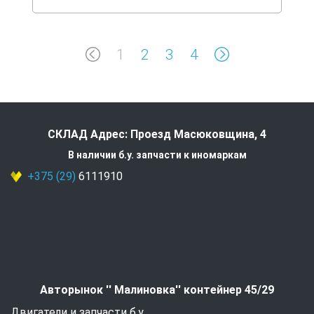
1
2
3
4
СКЛАД Адрес: Проезд Масюковщина, 4
В наличии б.у. запчасти к иномаркам
+375 (29)
6111910
Авторынок '' Малиновка'' контейнер 45/29
Двигатели и запчасти б.у.