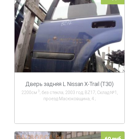
Дверь задняя L Nissan X-Trail (T30)
3
2200см
; без стекла; 2003 год; BZ17; Склад №1,
проезд Масюковщина, 4.;
60 руб