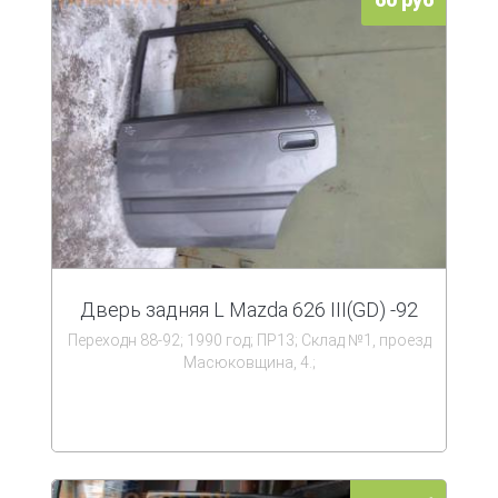
Дверь задняя L Mazda 626 III(GD) -92
Переходн 88-92; 1990 год; ПР13; Склад №1, проезд
Масюковщина, 4.;