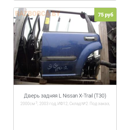
75 руб
Дверь задняя L Nissan X-Trail (T30)
3
2000см
; 2003 год; ИФ12; Склад №2. Под заказ;