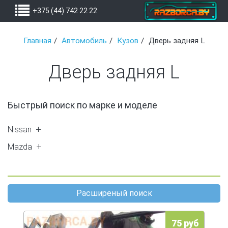
+375 (44) 742 22 22
Главная
Автомобиль
Кузов
Дверь задняя L
Дверь задняя L
Быстрый поиск по марке и моделе
Nissan
Almera N16 (2)
Mazda
Primera P12 (3)
626 III(GD) -92 (1)
X-Trail (T30) (24)
Расширеный поиск
75 руб