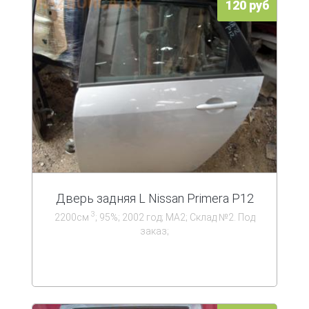
120 руб
Дверь задняя L Nissan Primera P12
3
2200см
; 95%; 2002 год; МА2; Склад №2. Под
заказ;