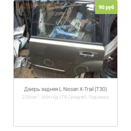
90 руб
Дверь задняя L Nissan X-Trail (T30)
3
2200см
; 2004 год; СГ8; Склад №2. Под заказ;