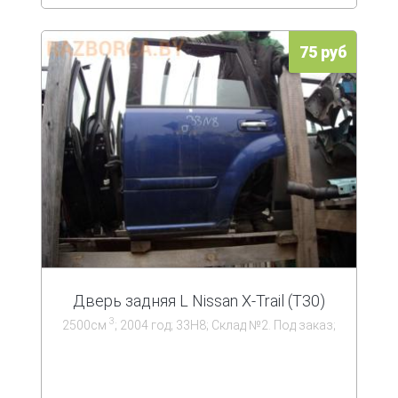
75 руб
Дверь задняя L Nissan X-Trail (T30)
3
2500см
; 2004 год; 33Н8; Склад №2. Под заказ;