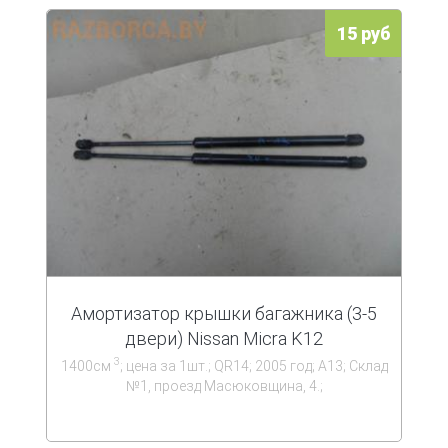
15 руб
Амортизатор крышки багажника (3-5
двери) Nissan Micra K12
3
1400см
; цена за 1шт.; QR14; 2005 год; А13; Склад
№1, проезд Масюковщина, 4.;