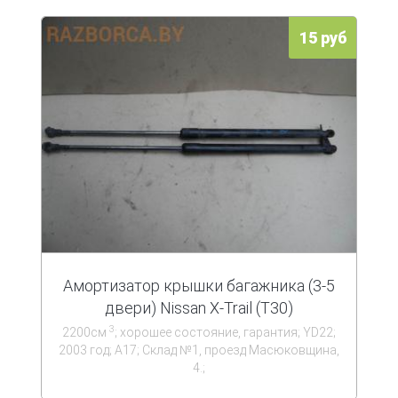
15 руб
Амортизатор крышки багажника (3-5
двери) Nissan X-Trail (T30)
3
2200см
; хорошее состояние, гарантия; YD22;
2003 год; А17; Склад №1, проезд Масюковщина,
4.;