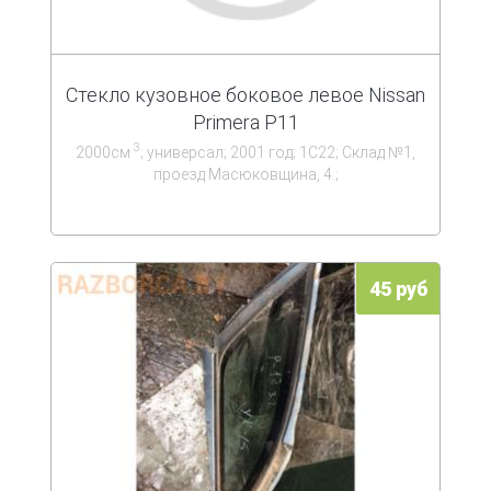
Стекло кузовное боковое левое Nissan
Primera P11
3
2000см
; универсал; 2001 год; 1С22; Склад №1,
проезд Масюковщина, 4.;
45 руб