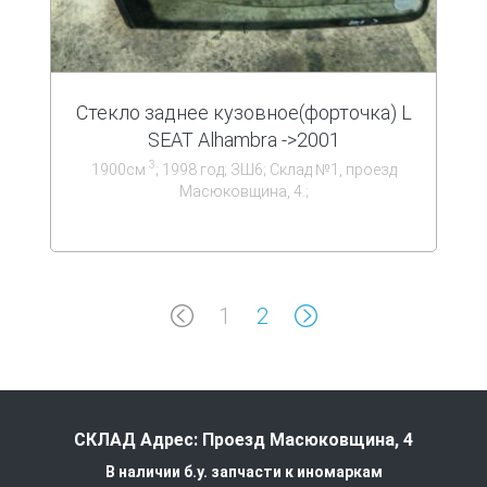
Стекло заднее кузовное(форточка) L
SEAT Alhambra ->2001
3
1900см
; 1998 год; ЗШ6; Склад №1, проезд
Масюковщина, 4.;
1
2
СКЛАД Адрес: Проезд Масюковщина, 4
В наличии б.у. запчасти к иномаркам