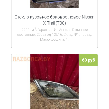
Стекло кузовное боковое левое Nissan
X-Trail (T30)
3
2200см
; Гарантия. Из Англии. Отличное
состояние.; 2002 год; 12U16; Склад №1, проезд
Масюковщина, 4.;
60 руб