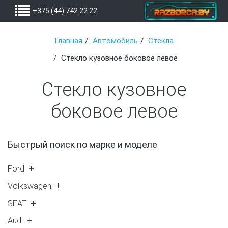
+375 (44) 742 22 22
Главная
Автомобиль
Стекла
Стекло кузовное боковое левое
Стекло кузовное
боковое левое
Быстрый поиск по марке и моделе
Ford
Galaxy 1 (1)
Volkswagen
Galaxy 2 (2)
Sharan ->2000 (1)
SEAT
Mondeo 3 (1)
Sharan 2001-> (2)
Alhambra 2001-> (1)
Audi
TOURAN (1)