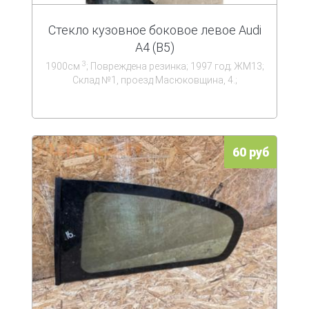
Стекло кузовное боковое левое Audi
A4 (B5)
3
1900см
; Повреждена резинка; 1997 год; ЖМ13;
Склад №1, проезд Масюковщина, 4.;
60 руб