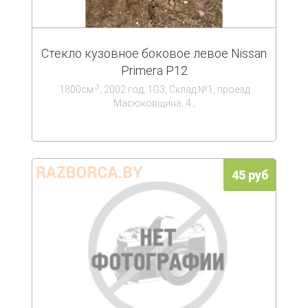
Стекло кузовное боковое левое Nissan
Primera P12
3
1800см
; 2002 год; 1G3; Склад №1, проезд
Масюковщина, 4.;
45 руб