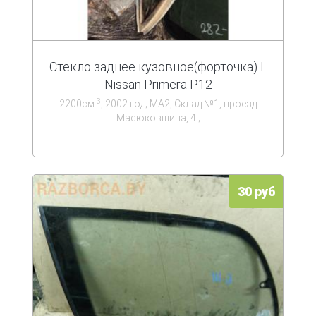
Стекло заднее кузовное(форточка) L
Nissan Primera P12
3
2200см
; 2002 год; МА2; Склад №1, проезд
Масюковщина, 4.;
30 руб