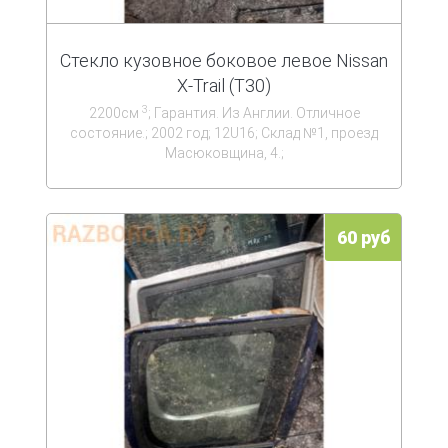
Стекло кузовное боковое левое Nissan
X-Trail (T30)
3
2200см
; Гарантия. Из Англии. Отличное
состояние.; 2002 год; 12U16; Склад №1, проезд
Масюковщина, 4.;
60 руб