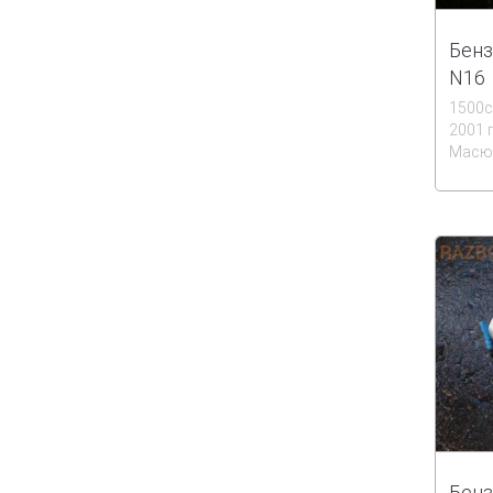
Бенз
N16
1500
2001 
Масюк
Бенз