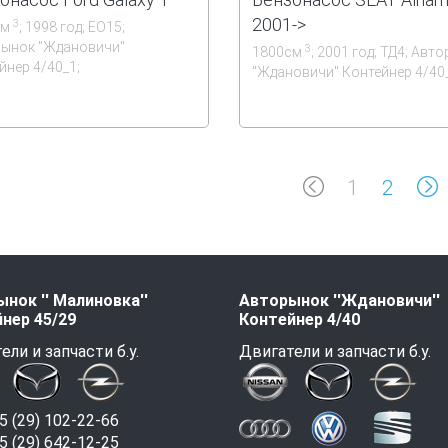
2001->
3
см
; 1998 год; ЕО15;
ынок ''Ждановичи''
3
1800см
; 2001 год; ТД4; Авт
йнер 4/40_1;
''Ждановичи'' Контейнер 4/40
1
2
нок '' Малиновка''
Авторынок ''Ждановичи''
нер 45/29
Контейнер 4/40
ели и запчасти б.у.
Двигатели и запчасти б.у.
 (29) 102-22-66
 (29) 642-12-25