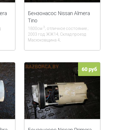
era
Бензонасос Nissan Almera
Tino
3
д
1800см
; отличное состояние.;
2003 год; ЖЖ14; Склад проезд
Масюковщина 4;
60 руб
bra
Бензонасос Nissan Primera