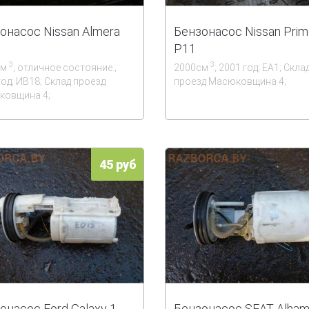
онасос Nissan Almera
Бензонасос Nissan Prim
P11
3
3
см
; отличное состояние.;
2000см
; 2001 год; ЕА1; Скла
год; ИВ18; Склад проезд
проезд Масюковщина 4;
овщина 4;
45 руб
онасос Ford Galaxy 1
Бензонасос SEAT Alham