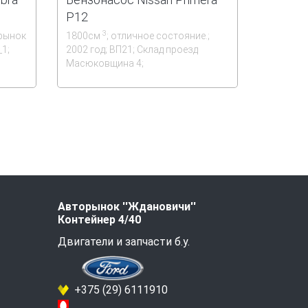
P12
3
орынок
1800см
; отличное состояние.;
_1;
2002 год; ВП21; Склад проезд
Масюковщина 4;
Авторынок ''Ждановичи''
Контейнер 4/40
Двигатели и запчасти б.у.
+375 (29) 6111910