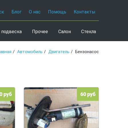
ск
Блог
О нас
Помощь
Контакты
 подвеска
Прочее
Салон
Стекла
лавная
Автомобиль
Двигатель
Бензонасос
0 руб
60 руб