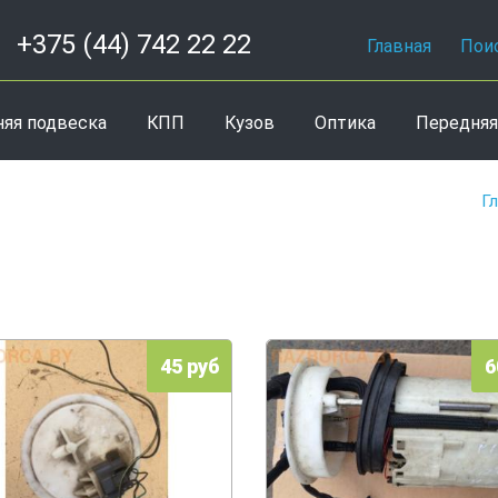
+375 (44) 742 22 22
Главная
Пои
няя подвеска
КПП
Кузов
Оптика
Передняя
Г
45 руб
6