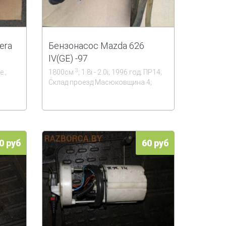
era
Бензонасос Mazda 626
IV(GE) -97
3
.;
1800см
; 1.8i - 2.0i; 1996 год; ПР14;
Склад проезд Масюковщина 4;
0 руб
60 руб