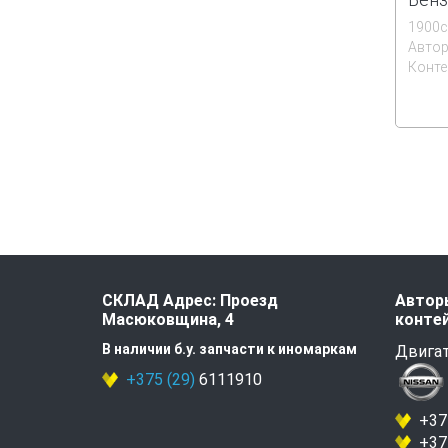
1900
Автор
Конте
СКЛАД Адрес: Проезд
Авторы
Масюковщина, 4
контей
В наличии б.у. запчасти к иномаркам
Двигат
+375 (29)
6111910
+375
+375