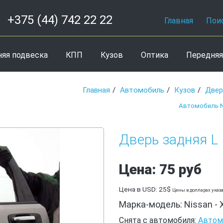
+375 (44) 742 22 22
Главная
Пои
няя подвеска
КПП
Кузов
Оптика
Передняя
Главная
Автомобиль
Кузов
Двер
Автомобиль Ni
Дверь задняя L N
Цена: 75 руб
Цена в USD: 25$
Цены в долларах указ
Марка-модель: Nissan - X
Снята с автомобиля:
Автомо