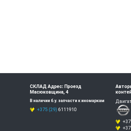
СКЛАД Адрес: Проезд
Авторы
Масюковщина, 4
контей
В наличии б.у. запчасти к иномаркам
Двигат
+375 (29)
6111910
+375
+375