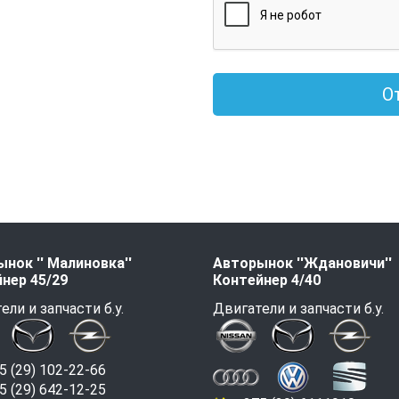
О
нок '' Малиновка''
Авторынок ''Ждановичи''
нер 45/29
Контейнер 4/40
ели и запчасти б.у.
Двигатели и запчасти б.у.
 (29) 102-22-66
 (29) 642-12-25