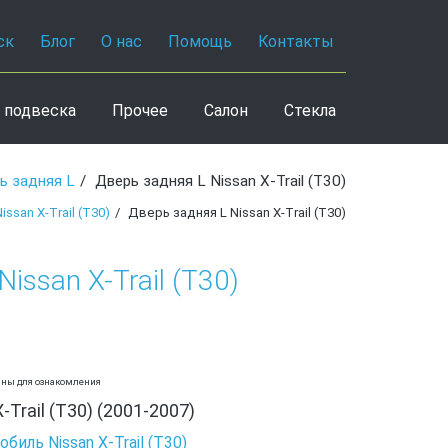
ск
Блог
О нас
Помощь
Контакты
 подвеска
Прочее
Салон
Стекла
ь задняя L
Дверь задняя L Nissan X-Trail (T30)
ssan X-Trail (T30)
Дверь задняя L Nissan X-Trail (T30)
issan X-Trail (T30)
аны для ознакомления
-Trail (T30) (2001-2007)
биль Nissan X-Trail (T30)