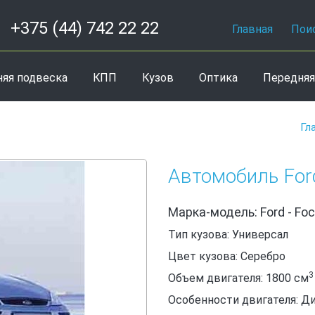
+375 (44) 742 22 22
Главная
Пои
няя подвеска
КПП
Кузов
Оптика
Передняя
Гл
Автомобиль For
Марка-модель: Ford - Foc
Тип кузова: Универсал
Цвет кузова: Серебро
3
Объем двигателя: 1800
см
Особенности двигателя: Д