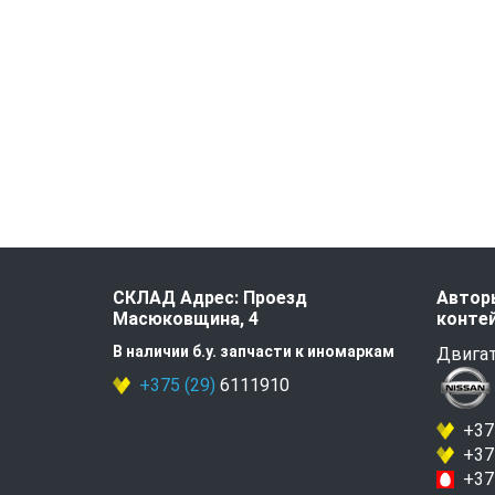
СКЛАД Адрес: Проезд
Авторы
Масюковщина, 4
контей
В наличии б.у. запчасти к иномаркам
Двигат
+375 (29)
6111910
+375
+375
+375