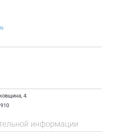
М8
овщина, 4.
1910
тельной информации