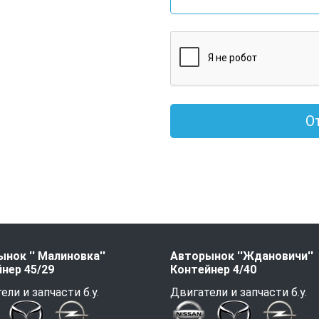
О
нок '' Малиновка''
Авторынок ''Ждановичи''
нер 45/29
Контейнер 4/40
ели и запчасти б.у.
Двигатели и запчасти б.у.