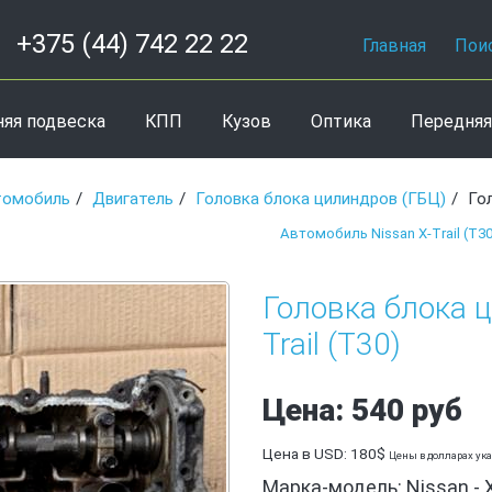
+375 (44) 742 22 22
Главная
Пои
няя подвеска
КПП
Кузов
Оптика
Передняя
томобиль
Двигатель
Головка блока цилиндров (ГБЦ)
Го
Автомобиль Nissan X-Trail (T30
Головка блока ц
Trail (T30)
Цена: 540 руб
Цена в USD: 180$
Цены в долларах ук
Марка-модель: Nissan - X