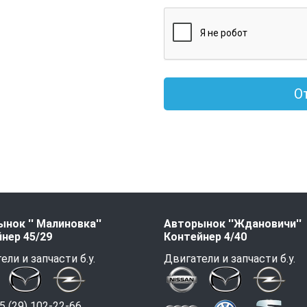
О
нок '' Малиновка''
Авторынок ''Ждановичи''
нер 45/29
Контейнер 4/40
ели и запчасти б.у.
Двигатели и запчасти б.у.
 (29) 102-22-66