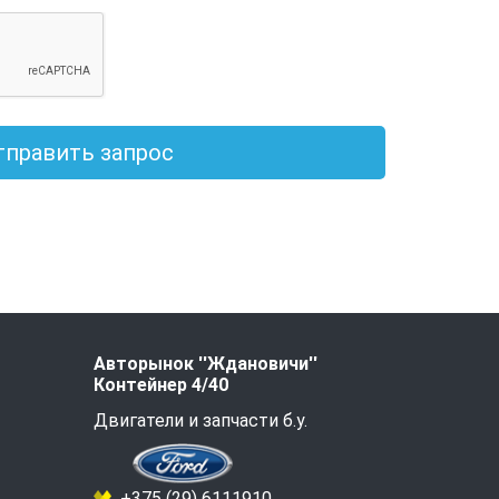
тправить запрос
Авторынок ''Ждановичи''
Контейнер 4/40
Двигатели и запчасти б.у.
+375 (29) 6111910