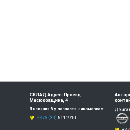
СКЛАД Адрес: Проезд
Авторы
Масюковщина, 4
контей
В наличии б.у. запчасти к иномаркам
Двигат
+375 (29)
6111910
+375