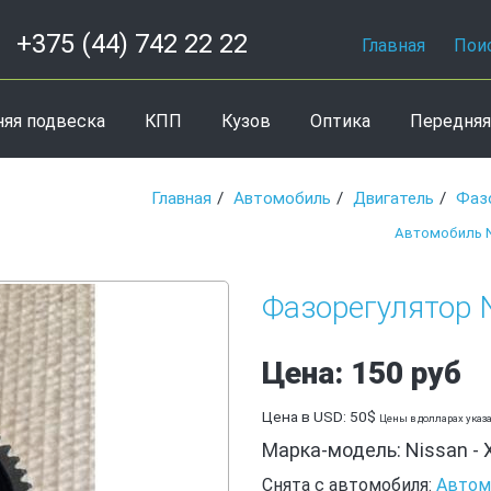
+375 (44) 742 22 22
Главная
Пои
няя подвеска
КПП
Кузов
Оптика
Передняя
Главная
Автомобиль
Двигатель
Фаз
Автомобиль Ni
Фазорегулятор Ni
Цена: 150 руб
Цена в USD: 50$
Цены в долларах указ
Марка-модель: Nissan - X
Снята с автомобиля:
Автомо