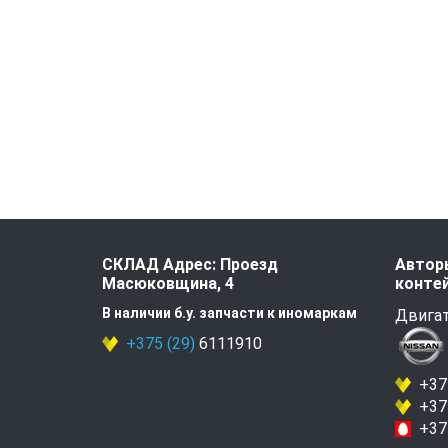
СКЛАД Адрес: Проезд
Авторы
Масюковщина, 4
контей
В наличии б.у. запчасти к иномаркам
Двигат
+375 (29)
6111910
+375
+375
+375