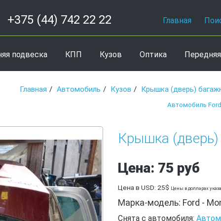
+375 (44) 742 22 22
Главная
Пои
няя подвеска
КПП
Кузов
Оптика
Передняя
Главная
Автомобиль
Кузов
Крышка (дверь) багаж
Автомобиль Ford
Крышка (дверь)
Цена: 75 руб
Цена в USD: 25$
Цены в долларах указ
Марка-модель: Ford - Mo
Снята с автомобиля:
Автом