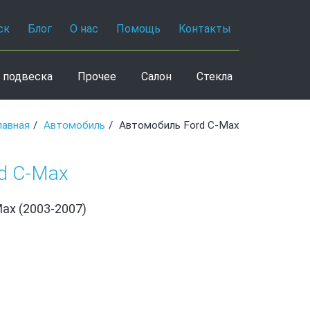
ск
Блог
О нас
Помощь
Контакты
 подвеска
Прочее
Салон
Стекла
лавная
Автомобиль
Автомобиль Ford C-Max
d C-Max
Max (2003-2007)