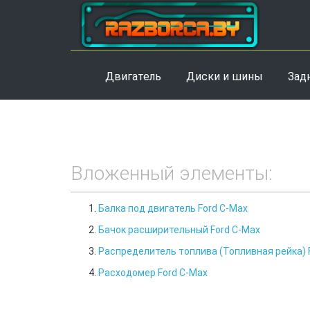
Двигатель
Диски и шины
Зад
Вложенный элементы:
Балка под двигатель Ford C-Max
Бачок расширительный Ford C-Max
Распределитель топлива (Топливная рейка) 
Расходомер Ford C-Max