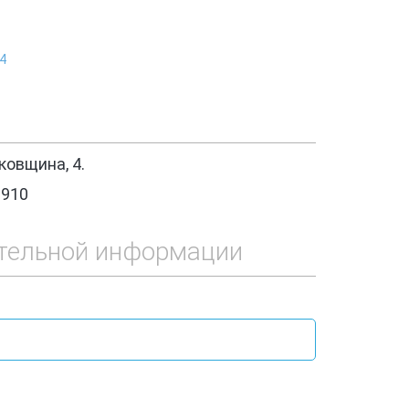
4
овщина, 4.
1910
тельной информации