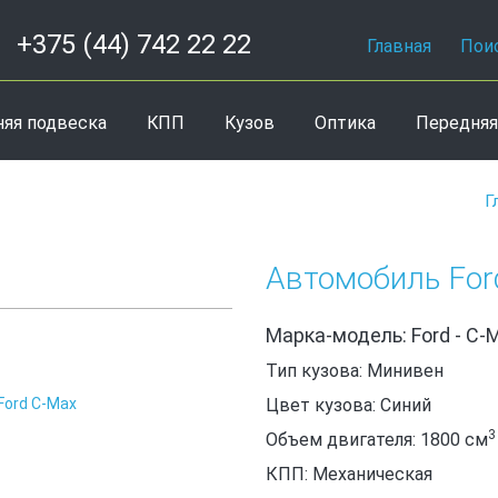
+375 (44) 742 22 22
Главная
Пои
няя подвеска
КПП
Кузов
Оптика
Передняя
Г
Автомобиль For
Марка-модель: Ford - C-
Тип кузова: Минивен
Ford C-Max
Цвет кузова: Синий
3
Объем двигателя: 1800
см
КПП: Механическая