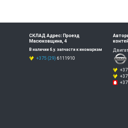
СКЛАД Адрес: Проезд
Авторы
Масюковщина, 4
контей
В наличии б.у. запчасти к иномаркам
Двигат
+375 (29)
6111910
+375
+375
+375