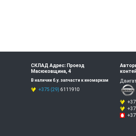
СКЛАД Адрес: Проезд
Авторы
Масюковщина, 4
контей
В наличии б.у. запчасти к иномаркам
Двигат
+375 (29)
6111910
+375
+375
+375