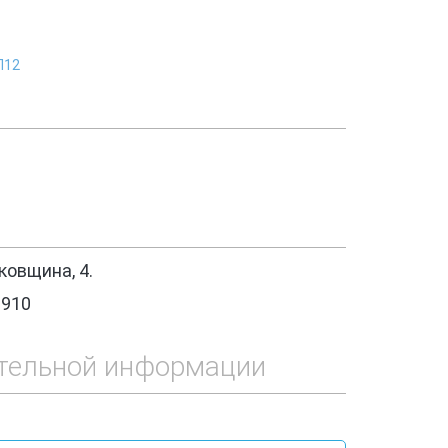
П12
овщина, 4.
1910
тельной информации