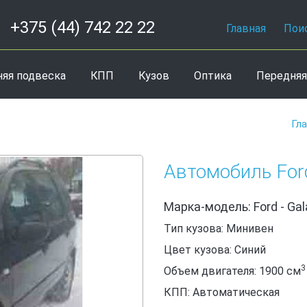
+375 (44) 742 22 22
Главная
Пои
няя подвеска
КПП
Кузов
Оптика
Передняя
Гл
Автомобиль Ford
Марка-модель: Ford - Gal
Тип кузова: Минивен
Цвет кузова: Синий
3
Объем двигателя: 1900
см
КПП: Автоматическая