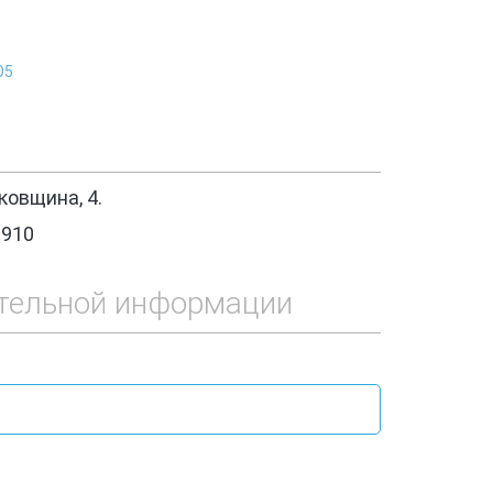
Ю5
овщина, 4.
1910
тельной информации