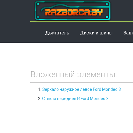
Двигатель
Диски и шины
Зад
Вложенный элементы:
Зеркало наружное левое Ford Mondeo 3
Стекло переднее R Ford Mondeo 3