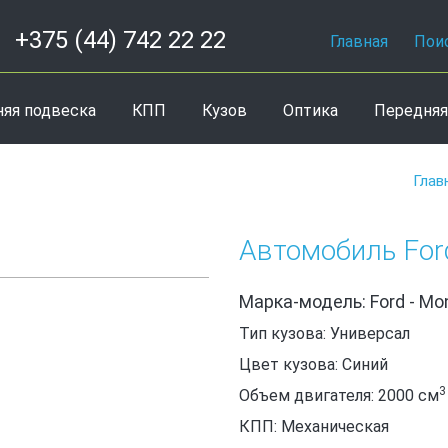
+375 (44) 742 22 22
Главная
Пои
няя подвеска
КПП
Кузов
Оптика
Передняя
Глав
Автомобиль For
Марка-модель: Ford - Mo
Тип кузова: Универсал
Цвет кузова: Синий
3
Объем двигателя: 2000
см
КПП: Механическая