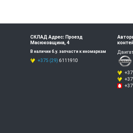
СКЛАД Адрес: Проезд
Авторы
Масюковщина, 4
контей
В наличии б.у. запчасти к иномаркам
Двигат
+375 (29)
6111910
+375
+375
+375