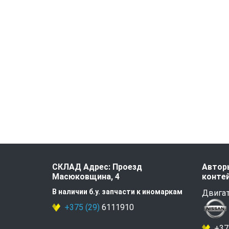
СКЛАД Адрес: Проезд
Авторы
Масюковщина, 4
контей
В наличии б.у. запчасти к иномаркам
Двигат
+375 (29)
6111910
+375