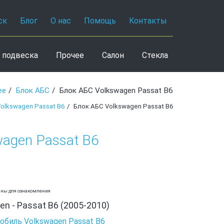
ск
Блог
О нас
Помощь
Контакты
 подвеска
Прочее
Салон
Стекла
ее
Блок АБС
Блок АБС Volkswagen Passat B6
olkswagen Passat B6
Блок АБС Volkswagen Passat B6
wagen Passat B6
аны для ознакомления
n - Passat B6 (2005-2010)
обиль Volkswagen Passat B6