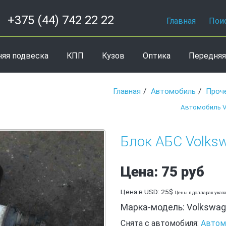
+375 (44) 742 22 22
Главная
Пои
няя подвеска
КПП
Кузов
Оптика
Передняя
Главная
Автомобиль
Проч
Автомобиль V
Блок АБС Volks
Цена: 75 руб
Цена в USD: 25$
Цены в долларах указ
Марка-модель: Volkswage
Снята с автомобиля:
Автом