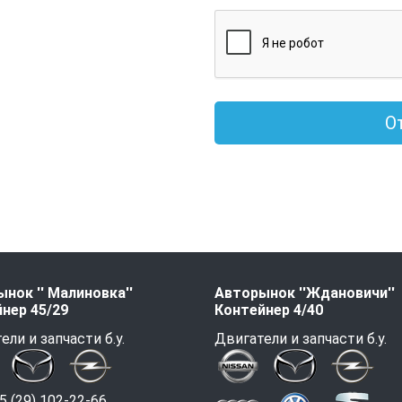
О
нок '' Малиновка''
Авторынок ''Ждановичи''
нер 45/29
Контейнер 4/40
ели и запчасти б.у.
Двигатели и запчасти б.у.
 (29) 102-22-66