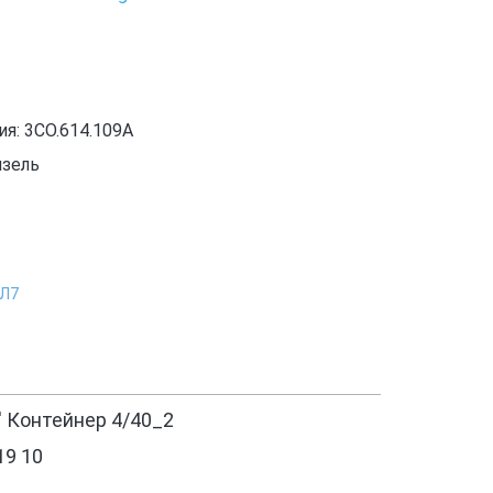
я: 3CO.614.109A
изель
1Л7
' Контейнер 4/40_2
19 10