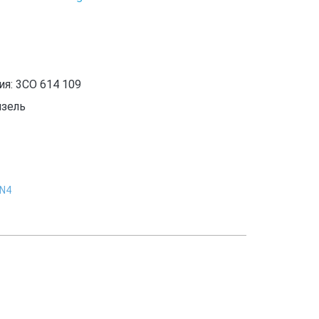
я: 3CO 614 109
изель
1N4