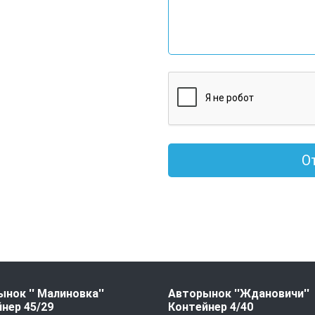
О
нок '' Малиновка''
Авторынок ''Ждановичи''
нер 45/29
Контейнер 4/40