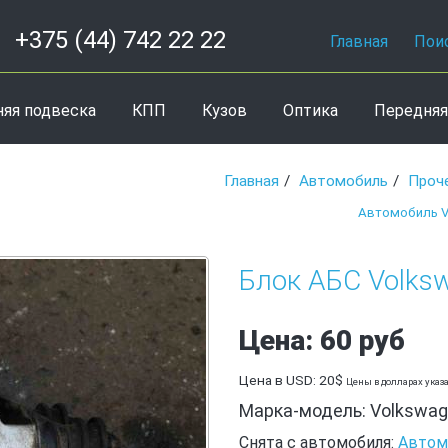
+375 (44) 742 22 22
Главная
Пои
няя подвеска
КПП
Кузов
Оптика
Передняя
Главная
Автомобиль
Проч
Автомобиль V
Блок АБС Volks
Цена: 60 руб
Цена в USD: 20$
Цены в долларах указ
Марка-модель: Volkswage
Снята с автомобиля:
Автом