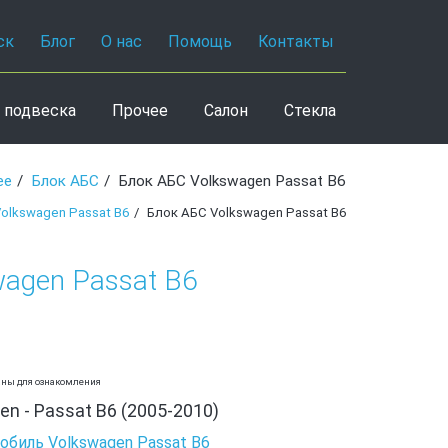
ск
Блог
О нас
Помощь
Контакты
 подвеска
Прочее
Салон
Стекла
ее
Блок АБС
Блок АБС Volkswagen Passat B6
olkswagen Passat B6
Блок АБС Volkswagen Passat B6
wagen Passat B6
аны для ознакомления
n - Passat B6 (2005-2010)
обиль Volkswagen Passat B6