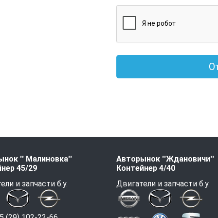
О
нок '' Малиновка''
Авторынок ''Ждановичи''
нер 45/29
Контейнер 4/40
ели и запчасти б.у.
Двигатели и запчасти б.у.
 (29) 102-22-66