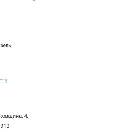
изель
9Т15
овщина, 4.
1910