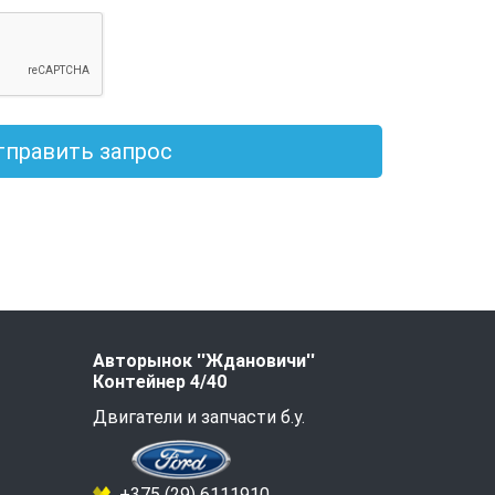
тправить запрос
Авторынок ''Ждановичи''
Контейнер 4/40
Двигатели и запчасти б.у.
+375 (29) 6111910