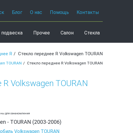
ск
Блог
О нас
Помощь
Контакты
 подвеска
Прочее
Салон
Стекла
днее R
Стекло переднее R Volkswagen TOURAN
gen TOURAN
Стекло переднее R Volkswagen TOURAN
е R Volkswagen TOURAN
аны для ознакомления
en - TOURAN (2003-2006)
обиль Volkswagen TOURAN