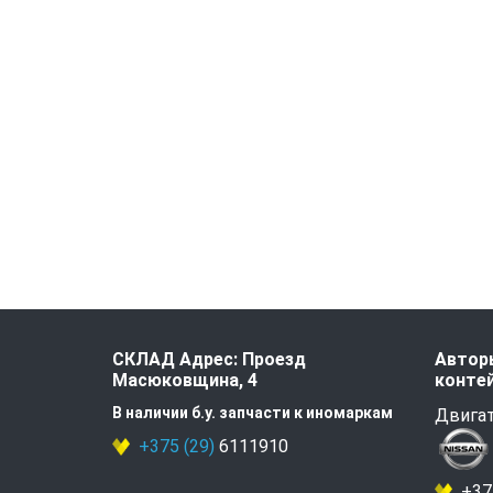
СКЛАД Адрес: Проезд
Авторы
Масюковщина, 4
контей
В наличии б.у. запчасти к иномаркам
Двигат
+375 (29)
6111910
+375