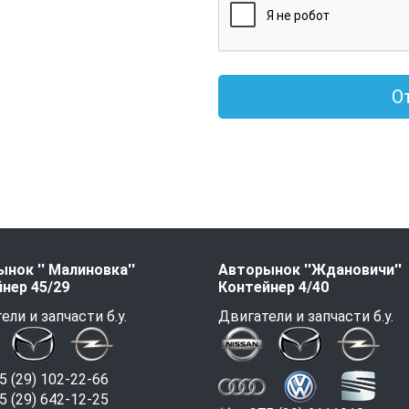
О
нок '' Малиновка''
Авторынок ''Ждановичи''
нер 45/29
Контейнер 4/40
ели и запчасти б.у.
Двигатели и запчасти б.у.
 (29) 102-22-66
 (29) 642-12-25