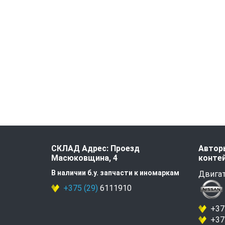
СКЛАД Адрес: Проезд
Авторы
Масюковщина, 4
контей
В наличии б.у. запчасти к иномаркам
Двигат
+375 (29)
6111910
+375
+375