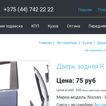
+375 (44) 742 22 22
Главная
Пои
няя подвеска
КПП
Кузов
Оптика
Передняя
Главная
Автомобиль
Кузов
Двер
Автомобиль Nis
Дверь задняя R N
Цена: 75 руб
Цена в USD: 25$
Цены в долларах указ
Марка-модель: Nissan - X
Снята с автомобиля:
Автомо