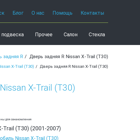
ск
Блог
О нас
Помощь
Контакты
 подвеска
Прочее
Салон
Стекла
ь задняя R
Дверь задняя R Nissan X-Trail (T30)
san X-Trail (T30)
Дверь задняя R Nissan X-Trail (T30)
issan X-Trail (T30)
аны для ознакомления
-Trail (T30) (2001-2007)
биль Nissan X-Trail (T30)