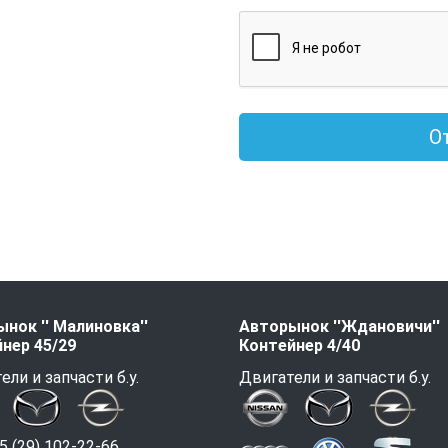
О
нок '' Малиновка''
Авторынок ''Ждановичи''
нер 45/29
Контейнер 4/40
ели и запчасти б.у.
Двигатели и запчасти б.у.
 (29) 102-22-66