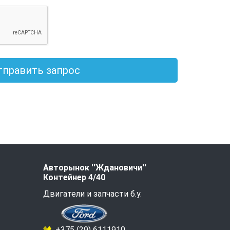
тправить запрос
Авторынок ''Ждановичи''
Контейнер 4/40
Двигатели и запчасти б.у.
+375 (29) 6111910