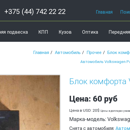
+375 (44) 742 22 22
Главная
Пои
няя подвеска
КПП
Кузов
Оптика
Передняя
Главная
Автомобиль
Прочее
Блок комф
Автомобиль Volkswagen Pa
Блок комфорта 
Цена: 60 руб
Цена в USD: 20$
Цены в долларах указ
Марка-модель: Volkswage
Снята с автомобиля:
Автом