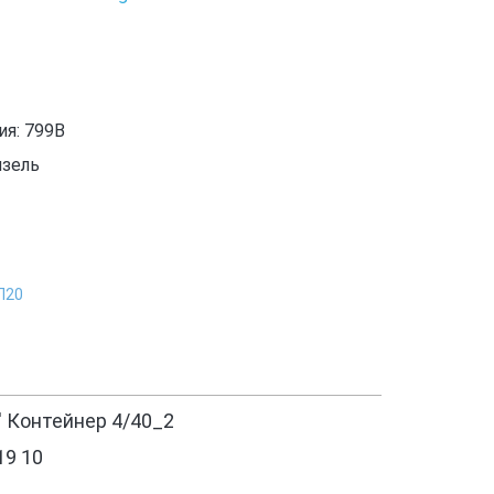
я: 799B
изель
П20
' Контейнер 4/40_2
19 10