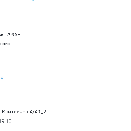
ия: 799AH
ензин
А4
' Контейнер 4/40_2
19 10