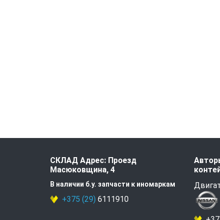
СКЛАД Адрес: Проезд
Авторы
Масюковщина, 4
контей
В наличии б.у. запчасти к иномаркам
Двигат
+375 (29)
6111910
+375