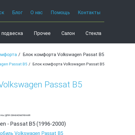
ск
Блог
О нас
Помощь
Контакты
 подвеска
Прочее
Салон
Стекла
омфорта
Блок комфорта Volkswagen Passat B5
gen Passat B5
Блок комфорта Volkswagen Passat B5
Volkswagen Passat B5
аны для ознакомления
n - Passat B5 (1996-2000)
обиль Volkswagen Passat B5