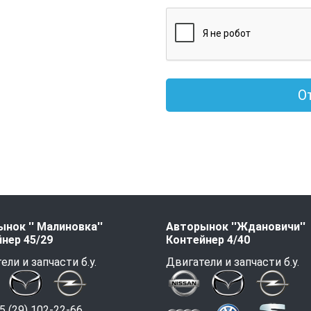
О
нок '' Малиновка''
Авторынок ''Ждановичи''
нер 45/29
Контейнер 4/40
ели и запчасти б.у.
Двигатели и запчасти б.у.
 (29) 102-22-66