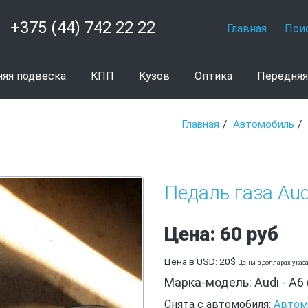
+375 (44) 742 22 22
Главная
Пои
няя подвеска
КПП
Кузов
Оптика
Передняя
Главная
Автомобиль
Педаль газа Aud
Цена: 60 руб
Цена в USD: 20$
Цены в долларах указ
Марка-модель: Audi - A6 
Снята с автомобиля:
Автомо