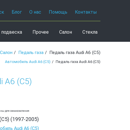
ск
Блог
О нас
Помощь
Контакты
 подвеска
Прочее
Салон
Стекла
Салон
Педаль газа
Педаль газа Audi A6 (C5)
Автомобиль Audi A6 (C5)
Педаль газа Audi A6 (C5)
i A6 (C5)
аны для ознакомления
(C5) (1997-2005)
биль Audi A6 (C5)