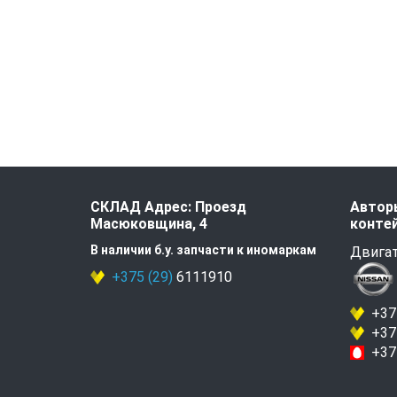
СКЛАД Адрес: Проезд
Авторы
Масюковщина, 4
контей
В наличии б.у. запчасти к иномаркам
Двигат
+375 (29)
6111910
+375
+375
+375