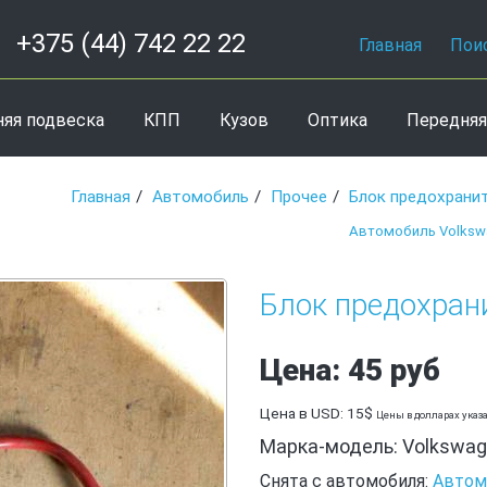
+375 (44) 742 22 22
Главная
Пои
няя подвеска
КПП
Кузов
Оптика
Передняя
Главная
Автомобиль
Прочее
Блок предохрани
Автомобиль Volkswa
Блок предохрани
Цена: 45 руб
Цена в USD: 15$
Цены в долларах указ
Марка-модель: Volkswage
Снята с автомобиля:
Автомо