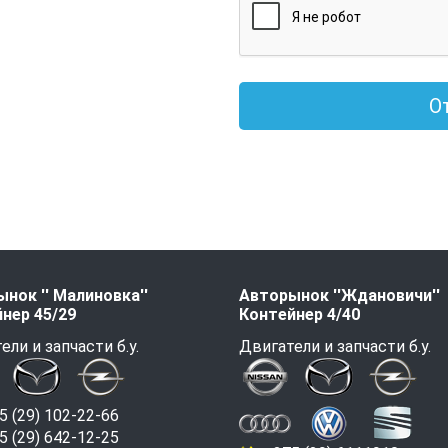
О
нок '' Малиновка''
Авторынок ''Ждановичи''
нер 45/29
Контейнер 4/40
ели и запчасти б.у.
Двигатели и запчасти б.у.
 (29) 102-22-66
 (29) 642-12-25