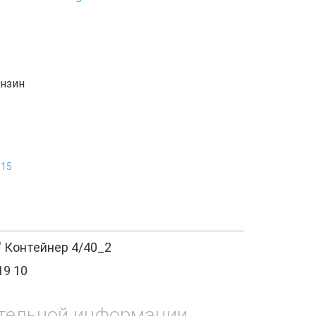
ензин
В15
' Контейнер 4/40_2
19 10
тельной информации