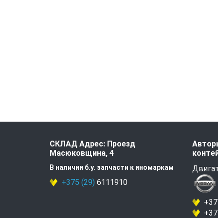
СКЛАД Адрес: Проезд
Авторы
Масюковщина, 4
контей
В наличии б.у. запчасти к иномаркам
Двигат
+375 (29)
6111910
+375
+375