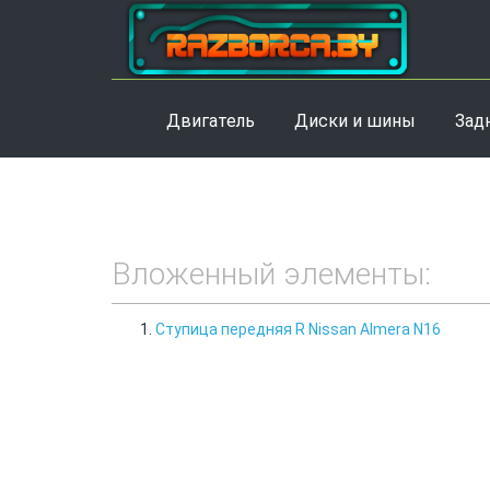
Двигатель
Диски и шины
Зад
Вложенный элементы:
Ступица передняя R Nissan Almera N16