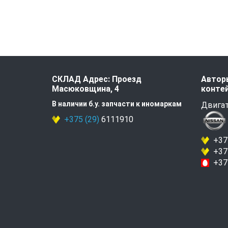
СКЛАД Адрес: Проезд
Авторы
Масюковщина, 4
контей
В наличии б.у. запчасти к иномаркам
Двигат
+375 (29)
6111910
+375
+375
+375