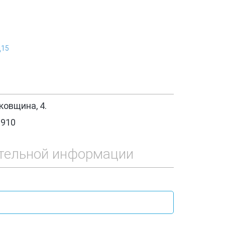
Ц15
овщина, 4.
1910
тельной информации