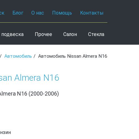
ск
Блог
О нас
Помощь
Контакты
 подвеска
Прочее
Салон
Стекла
Автомобиль
Автомобиль Nissan Almera N16
san Almera N16
Almera N16 (2000-2006)
ензин