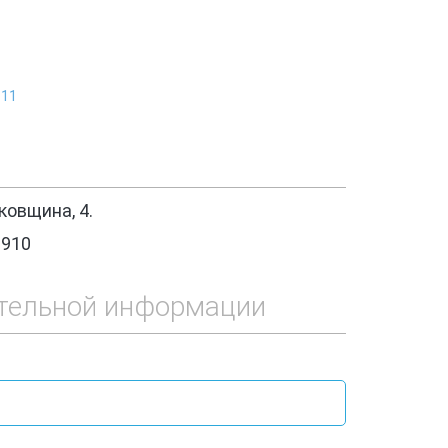
Б11
овщина, 4.
1910
тельной информации