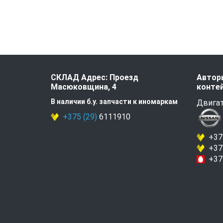
СКЛАД Адрес: Проезд
Авторы
Масюковщина, 4
контей
В наличии б.у. запчасти к иномаркам
Двигат
+375 (29)
6111910
+375
+375
+375