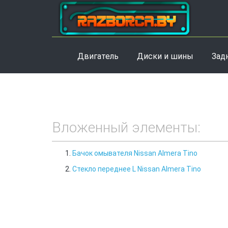
Двигатель
Диски и шины
Зад
Вложенный элементы:
Бачок омывателя Nissan Almera Tino
Стекло переднее L Nissan Almera Tino