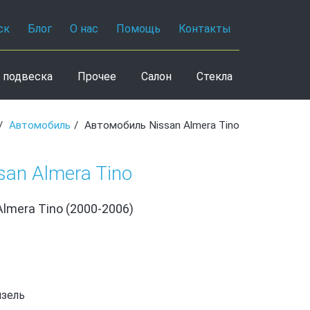
ск
Блог
О нас
Помощь
Контакты
 подвеска
Прочее
Салон
Стекла
Автомобиль
Автомобиль Nissan Almera Tino
an Almera Tino
Almera Tino (2000-2006)
изель