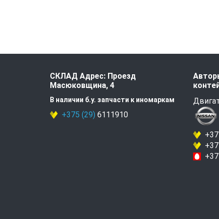
СКЛАД Адрес: Проезд
Авторы
Масюковщина, 4
контей
В наличии б.у. запчасти к иномаркам
Двигат
+375 (29)
6111910
+375
+375
+375