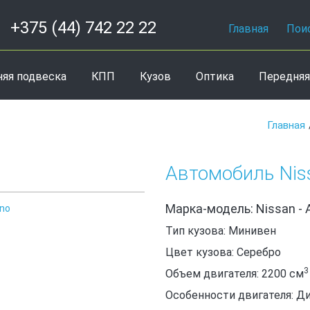
+375 (44) 742 22 22
Главная
Пои
няя подвеска
КПП
Кузов
Оптика
Передняя
Главная
Автомобиль Niss
Марка-модель: Nissan - 
ino
Тип кузова: Минивен
Цвет кузова: Серебро
3
Объем двигателя: 2200
см
Особенности двигателя: Д