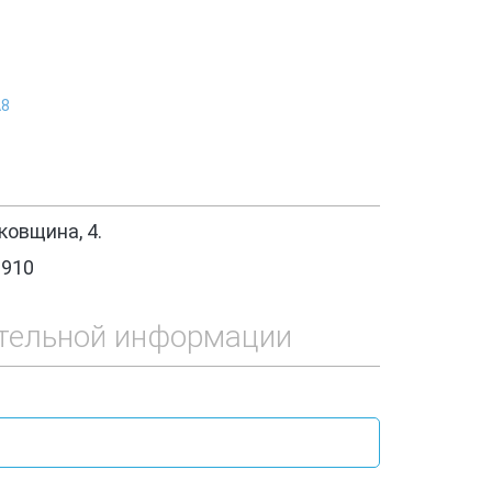
А8
овщина, 4.
1910
тельной информации