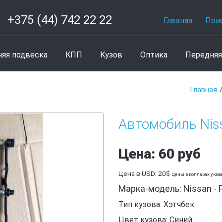
+375 (44) 742 22 22
Главная
Пои
няя подвеска
КПП
Кузов
Оптика
Передняя
Главная
Автомобиль Nis
Цена: 60 руб
Цена в USD: 20$
Цены в долларах указ
Марка-модель: Nissan - 
Тип кузова: Хэтчбек
Цвет кузова: Синий