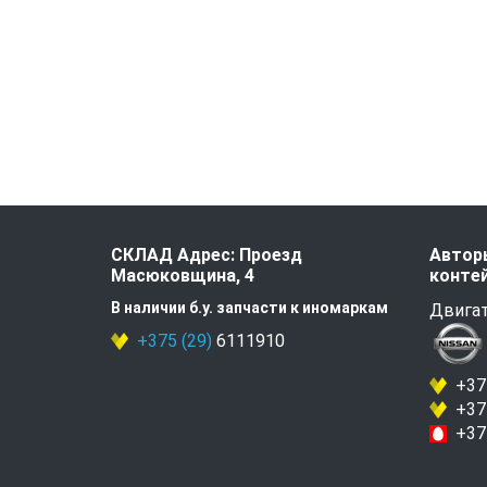
СКЛАД Адрес: Проезд
Авторы
Масюковщина, 4
контей
В наличии б.у. запчасти к иномаркам
Двигат
+375 (29)
6111910
+375
+375
+375