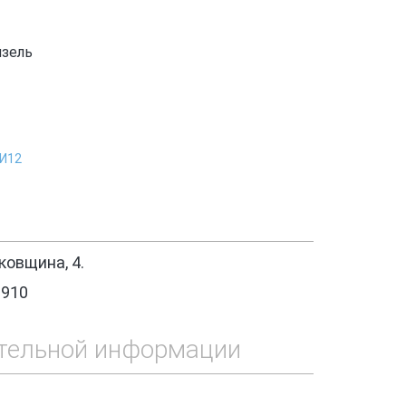
изель
1И12
овщина, 4.
1910
тельной информации