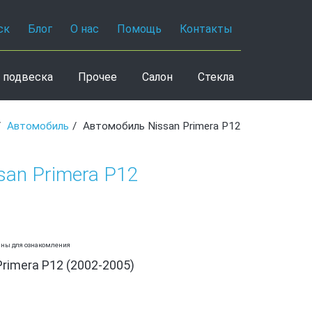
ск
Блог
О нас
Помощь
Контакты
 подвеска
Прочее
Салон
Стекла
Автомобиль
Автомобиль Nissan Primera P12
san Primera P12
аны для ознакомления
Primera P12 (2002-2005)