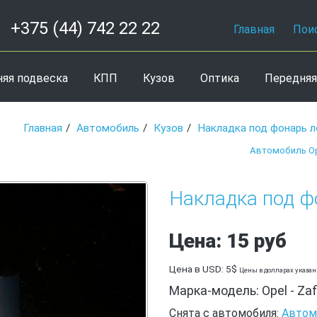
+375 (44) 742 22 22
Главная
Пои
няя подвеска
КПП
Кузов
Оптика
Передняя
Главная
Автомобиль
Кузов
Накладка под фонарь 
Автомобиль Ope
Накладка под фо
Цена: 15 руб
Цена в USD: 5$
Цены в долларах указа
Марка-модель: Opel - Zaf
Снята с автомобиля:
Автомо