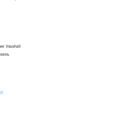
: Vauxhall
изель
Д8