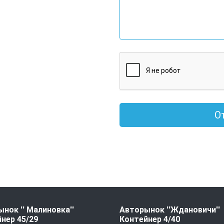
О
нок '' Малиновка''
Авторынок ''Ждановичи''
нер 45/29
Контейнер 4/40