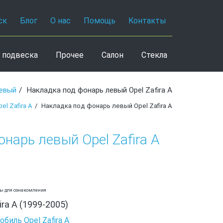
ск
Блог
О нас
Помощь
Контакты
 подвеска
Прочее
Салон
Стекла
левый
Накладка под фонарь левый Opel Zafira A
l Zafira A
Накладка под фонарь левый Opel Zafira A
нарь левый Opel Zafira A
ны для ознакомления
ira A (1999-2005)
биль Opel Zafira A