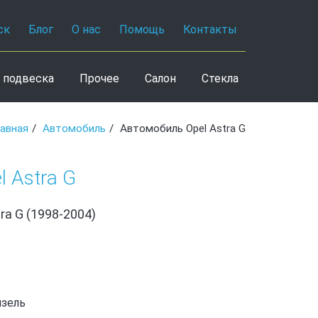
ск
Блог
О нас
Помощь
Контакты
 подвеска
Прочее
Салон
Стекла
лавная
Автомобиль
Автомобиль Opel Astra G
 Astra G
ra G (1998-2004)
изель