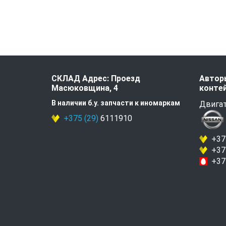
СКЛАД Адрес: Проезд
Авторы
Масюковщина, 4
контей
В наличии б.у. запчасти к иномаркам
Двигат
+375 (29)
6111910
+375
+375
+375