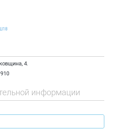
ЖШ18
овщина, 4.
1910
тельной информации