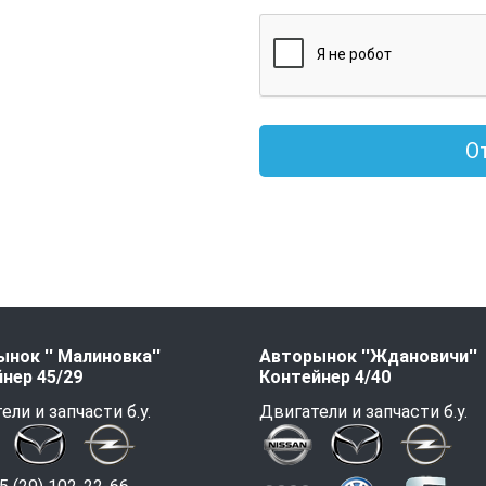
О
нок '' Малиновка''
Авторынок ''Ждановичи''
нер 45/29
Контейнер 4/40
ели и запчасти б.у.
Двигатели и запчасти б.у.