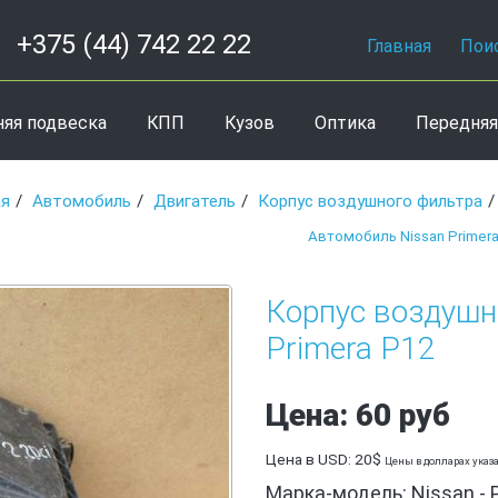
+375 (44) 742 22 22
Главная
Пои
няя подвеска
КПП
Кузов
Оптика
Передняя
ая
Автомобиль
Двигатель
Корпус воздушного фильтра
Автомобиль Nissan Primera
Корпус воздушн
Primera P12
Цена: 60 руб
Цена в USD: 20$
Цены в долларах указ
Марка-модель: Nissan - 