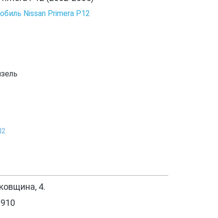
биль Nissan Primera P12
изель
Ш2
овщина, 4.
1910